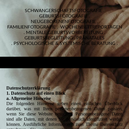
SCHWANGERSCHAFTSFOTOGRAFIE .
GEBURTSFOTOGRAFIE .
NEUGEBORENENFOTOGRAFIE .
FAMILIENFOTOGRAFIE . WOCHENBETTREPORTAGEN
. MENTALE GEBURTSVORBEREITUNG .
GEBURTSBEGLEITUNG .
PRÄNATALES
. PSYCHOLOGISCHE & SYSTEMISCHE BERATUNG .
Daten­schutz­erklärung
1. Datenschutz auf einen Blick
a. Allgemeine Hinweise
Die folgenden Hinweise geben einen einfachen Überblick
darüber, was mit Ihren personenbezogenen Daten passiert,
wenn Sie diese Website besuchen. Personenbezogene Daten
sind alle Daten, mit denen Sie persönlich identifiziert werden
können. Ausführliche Informationen zum Thema Datenschutz