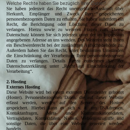
Welche Rechte haben Sie bezüglich Ihrer Daten?
Sie haben jederzeit das Recht unentgeltlich Auskunft über
Herkunft, Empfänger und Zweck Ihrer gespeicherten
personenbezogenen Daten zu erhalten. Sie haben außerdem ein
Recht, die Berichtigung oder Löschung dieser Daten zu
verlangen. Hierzu sowie zu weiteren Fragen zum Thema
Datenschutz können Sie sich jederzeit unter der im Impressum
angegebenen Adresse an uns wenden. Des Weiteren steht Ihnen
ein Beschwerderecht bei der zuständigen Aufsichtsbehörde zu.
Außerdem haben Sie das Recht, unter bestimmten Umständen
die Einschränkung der Verarbeitung Ihrer personenbezogenen
Daten zu verlangen. Details hierzu entnehmen Sie der
Datenschutzerklärung unter „Recht auf Einschränkung der
Verarbeitung“.
2. Hosting
Externes Hosting
Diese Website wird bei einem externen Dienstleister gehostet
(Hoster). Personenbezogenen Daten, die auf dieser Website
erfasst werden, werden auf den Servern des Hosters
gespeichert. Hierbei kann es sich v. a. um IP-Adressen,
Kontaktanfragen, Meta- und Kommunikationsdaten,
Vertragsdaten, Kontaktdaten, Namen, Webseitenzugriffe und
sonstige Daten, die über eine Website generiert werden,
handeln.