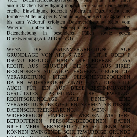
ausdrücklichen Einwilligung möglich. Sie können eine bereits
erteilte Einwilligung jederzeit widerrufen. Dazu reicht eine
formlose Mitteilung per E-Mail an uns. Die Rechtmäßigkeit der
bis zum Widerruf erfolgten Datenverarbeitung bleibt vom
Widerruf unberührt. Widerspruchsrecht gegen die
Datenerhebung in besonderen Fällen sowie gegen
Direktwerbung (Art. 21 DSGVO)
WENN DIE DATENVERARBEITUNG AUF
GRUNDLAGE VON ART. 6 ABS. 1 LIT. E ODER F
DSGVO ERFOLGT, HABEN SIE JEDERZEIT DAS
RECHT, AUS GRÜNDEN, DIE SICH AUS IHRER
BESONDEREN SITUATION ERGEBEN, GEGEN DIE
VERARBEITUNG IHRER PERSONENBEZOGENEN
DATEN WIDERSPRUCH EINZULEGEN; DIES GILT
AUCH FÜR EIN AUF DIESE BESTIMMUNGEN
GESTÜTZTES PROFILING. DIE JEWEILIGE
RECHTSGRUNDLAGE, AUF DENEN EINE
VERARBEITUNG BERUHT, ENTNEHMEN SIE DIESER
DATENSCHUTZERKLÄRUNG. WENN SIE
WIDERSPRUCH EINLEGEN, WERDEN WIR IHRE
BETROFFENEN PERSONENBEZOGENEN DATEN
NICHT MEHR VERARBEITEN, ES SEI DENN, WIR
KÖNNEN ZWINGENDE SCHUTZWÜRDIGE GRÜNDE