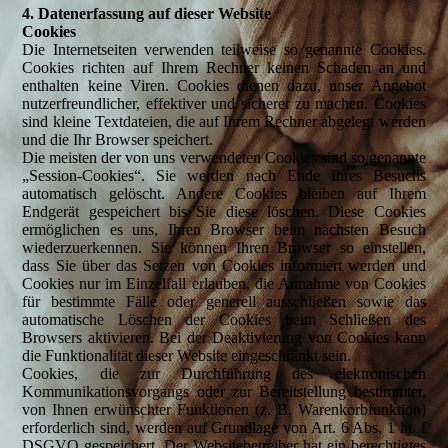
4. Datenerfassung auf dieser Website
Cookies
Die Internetseiten verwenden teilweise so genannte Cookies.
Cookies richten auf Ihrem Rechner keinen Schaden an und
enthalten keine Viren. Cookies dienen dazu, unser Angebot
nutzerfreundlicher, effektiver und sicherer zu machen. Cookies
sind kleine Textdateien, die auf Ihrem Rechner abgelegt werden
und die Ihr Browser speichert.
Die meisten der von uns verwendeten Cookies sind so genannte
„Session-Cookies“. Sie werden nach Ende Ihres Besuchs
automatisch gelöscht. Andere Cookies bleiben auf Ihrem
Endgerät gespeichert bis Sie diese löschen. Diese Cookies
ermöglichen es uns, Ihren Browser beim nächsten Besuch
wiederzuerkennen. Sie können Ihren Browser so einstellen,
dass Sie über das Setzen von Cookies informiert werden und
Cookies nur im Einzelfall erlauben, die Annahme von Cookies
für bestimmte Fälle oder generell ausschließen sowie das
automatische Löschen der Cookies beim Schließen des
Browsers aktivieren. Bei der Deaktivierung von Cookies kann
die Funktionalität dieser Website eingeschränkt sein.
Cookies, die zur Durchführung des elektronischen
Kommunikationsvorgangs oder zur Bereitstellung bestimmter,
von Ihnen erwünschter Funktionen (z. B. Warenkorbfunktion)
erforderlich sind, werden auf Grundlage von Art. 6 Abs. 1 lit. f
DSGVO gespeichert. Der Websitebetreiber hat ein berechtigtes