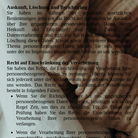
Auskunft, Löschung und Berichtigung
Sie haben im Rahmen der geltenden gesetzlichen
Bestimmungen jederzeit das Recht auf unentgeltliche Auskunft
über Ihre gespeicherten personenbezogenen Daten, deren
Herkunft und Empfänger und den Zweck der
Datenverarbeitung und ggf. ein Recht auf Berichtigung oder
Löschung dieser Daten. Hierzu sowie zu weiteren Fragen zum
Thema personenbezogene Daten können Sie sich jederzeit
unter der im Impressum angegebenen Adresse an uns wenden.
Recht auf Einschränkung der Verarbeitung
Sie haben das Recht, die Einschränkung der Verarbeitung Ihrer
personenbezogenen Daten zu verlangen. Hierzu können Sie
sich jederzeit unter der im Impressum angegebenen Adresse an
uns wenden. Das Recht auf Einschränkung der Verarbeitung
besteht in folgenden Fällen:
Wenn Sie die Richtigkeit Ihrer bei uns gespeicherten
personenbezogenen Daten bestreiten, benötigen wir in der
Regel Zeit, um dies zu überprüfen. Für die Dauer der
Prüfung haben Sie das Recht, die Einschränkung der
Verarbeitung Ihrer personenbezogenen Daten zu
verlangen.
Wenn die Verarbeitung Ihrer personenbezogenen Daten
unrechtmäßig geschah/geschieht, können Sie statt der