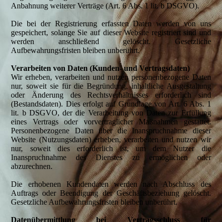
Anbahnung weiterer Verträge (Art. 6 Abs. 1 lit. b DSGVO).
Die bei der Registrierung erfassten Daten werden von uns
gespeichert, solange Sie auf dieser Website registriert sind und
werden anschließend gelöscht. Gesetzliche
Aufbewahrungsfristen bleiben unberührt.
Verarbeiten von Daten (Kunden- und Vertragsdaten)
Wir erheben, verarbeiten und nutzen personenbezogene Daten
nur, soweit sie für die Begründung, inhaltliche Ausgestaltung
oder Änderung des Rechtsverhältnisses erforderlich sind
(Bestandsdaten). Dies erfolgt auf Grundlage von Art. 6 Abs. 1
lit. b DSGVO, der die Verarbeitung von Daten zur Erfüllung
eines Vertrags oder vorvertraglicher Maßnahmen gestattet.
Personenbezogene Daten über die Inanspruchnahme dieser
Website (Nutzungsdaten) erheben, verarbeiten und nutzen wir
nur, soweit dies erforderlich ist, um dem Nutzer die
Inanspruchnahme des Dienstes zu ermöglichen oder
abzurechnen.
Die erhobenen Kundendaten werden nach Abschluss des
Auftrags oder Beendigung der Geschäftsbeziehung gelöscht.
Gesetzliche Aufbewahrungsfristen bleiben unberührt.
Datenübermittlung bei Vertragsschluss für