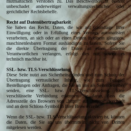
mutmaßlichen Verstoßes zu. Das Beschwerderecht besteht
unbeschadet anderweitiger verwaltungsrechtlicher oder
gerichtlicher Rechtsbehelfe.
Recht auf Datenübertragbarkeit
Sie haben das Recht, Daten, die wir auf Grundlage Ihrer
Einwilligung oder in Erfüllung eines Vertrags automatisiert
verarbeiten, an sich oder an einen Dritten in einem gängigen,
maschinenlesbaren Format aushändigen zu lassen. Sofern Sie
die direkte Übertragung der Daten an einen anderen
Verantwortlichen verlangen, erfolgt dies nur, soweit es
technisch machbar ist.
SSL- bzw. TLS-Verschlüsselung
Diese Seite nutzt aus Sicherheitsgründen und zum Schutz der
Übertragung vertraulicher Inhalte, wie zum Beispiel
Bestellungen oder Anfragen, die Sie an uns als Seitenbetreiber
senden, eine SSL- bzw. TLS-Verschlüsselung. Eine
verschlüsselte Verbindung erkennen Sie daran, dass die
Adresszeile des Browsers von „http://“ auf „https://“ wechselt
und an dem Schloss-Symbol in Ihrer Browserzeile.
Wenn die SSL- bzw. TLS-Verschlüsselung aktiviert ist, können
die Daten, die Sie an uns übermitteln, nicht von Dritten
mitgelesen werden.