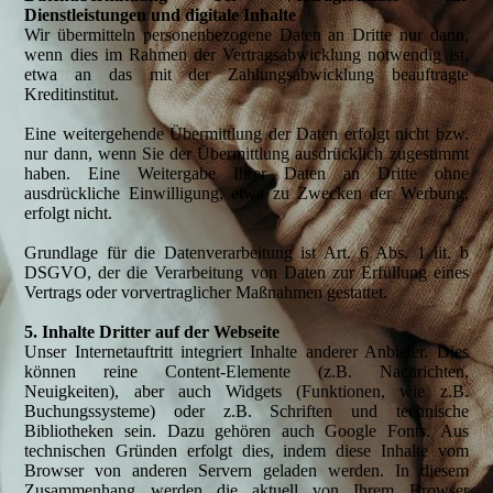
Dienstleistungen und digitale Inhalte
Wir übermitteln personenbezogene Daten an Dritte nur dann,
wenn dies im Rahmen der Vertragsabwicklung notwendig ist,
etwa an das mit der Zahlungsabwicklung beauftragte
Kreditinstitut.
Eine weitergehende Übermittlung der Daten erfolgt nicht bzw.
nur dann, wenn Sie der Übermittlung ausdrücklich zugestimmt
haben. Eine Weitergabe Ihrer Daten an Dritte ohne
ausdrückliche Einwilligung, etwa zu Zwecken der Werbung,
erfolgt nicht.
Grundlage für die Datenverarbeitung ist Art. 6 Abs. 1 lit. b
DSGVO, der die Verarbeitung von Daten zur Erfüllung eines
Vertrags oder vorvertraglicher Maßnahmen gestattet.
5. Inhalte Dritter auf der Webseite
Unser Internetauftritt integriert Inhalte anderer Anbieter. Dies
können reine Content-Elemente (z.B. Nachrichten,
Neuigkeiten), aber auch Widgets (Funktionen, wie z.B.
Buchungssysteme) oder z.B. Schriften und technische
Bibliotheken sein. Dazu gehören auch Google Fonts. Aus
technischen Gründen erfolgt dies, indem diese Inhalte vom
Browser von anderen Servern geladen werden. In diesem
Zusammenhang werden die aktuell von Ihrem Browser