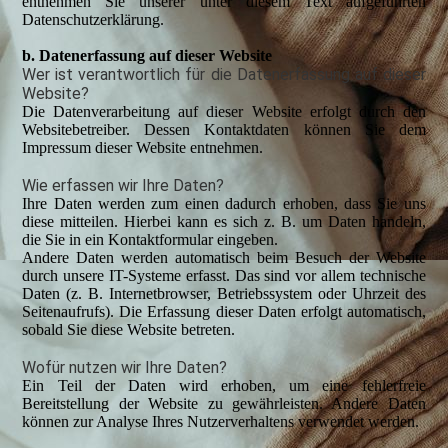
entnehmen Sie unserer unter diesem Text aufgeführten
Datenschutzerklärung.
b. Datenerfassung auf dieser Website
Wer ist verantwortlich für die Datenerfassung auf dieser
Website?
Die Datenverarbeitung auf dieser Website erfolgt durch den
Websitebetreiber. Dessen Kontaktdaten können Sie dem
Impressum dieser Website entnehmen.
Wie erfassen wir Ihre Daten?
Ihre Daten werden zum einen dadurch erhoben, dass Sie uns
diese mitteilen. Hierbei kann es sich z. B. um Daten handeln,
die Sie in ein Kontaktformular eingeben.
Andere Daten werden automatisch beim Besuch der Website
durch unsere IT-Systeme erfasst. Das sind vor allem technische
Daten (z. B. Internetbrowser, Betriebssystem oder Uhrzeit des
Seitenaufrufs). Die Erfassung dieser Daten erfolgt automatisch,
sobald Sie diese Website betreten.
Wofür nutzen wir Ihre Daten?
Ein Teil der Daten wird erhoben, um eine fehlerfreie
Bereitstellung der Website zu gewährleisten. Andere Daten
können zur Analyse Ihres Nutzerverhaltens verwendet werden.