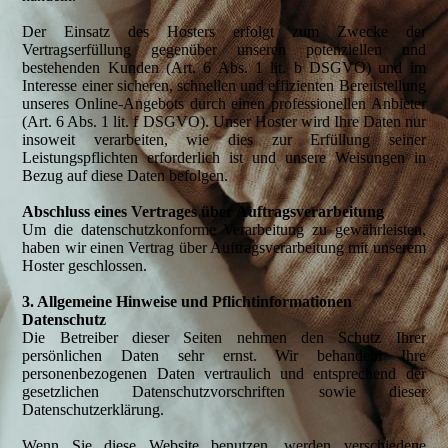
Der Einsatz des Hosters erfolgt zum Zwecke der
Vertragserfüllung gegenüber unseren potenziellen und
bestehenden Kunden (Art. 6 Abs. 1 lit. b DSGVO) und im
Interesse einer sicheren, schnellen und effizienten Bereitstellung
unseres Online-Angebots durch einen professionellen Anbieter
(Art. 6 Abs. 1 lit. f DSGVO). Unser Hoster wird Ihre Daten nur
insoweit verarbeiten, wie dies zur Erfüllung seiner
Leistungspflichten erforderlich ist und unsere Weisungen in
Bezug auf diese Daten befolgen.
Abschluss eines Vertrages über Auftragsverarbeitung
Um die datenschutzkonforme Verarbeitung zu gewährleisten,
haben wir einen Vertrag über Auftragsverarbeitung mit unserem
Hoster geschlossen.
3. Allgemeine Hinweise und Pflichtinformationen
Datenschutz
Die Betreiber dieser Seiten nehmen den Schutz Ihrer
persönlichen Daten sehr ernst. Wir behandeln Ihre
personenbezogenen Daten vertraulich und entsprechend der
gesetzlichen Datenschutzvorschriften sowie dieser
Datenschutzerklärung.
Wenn Sie diese Website benutzen, werden verschiedene