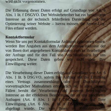
wird nicht vorgenommen.
Die Erfassung dieser Daten erfolgt auf Grundlage von Art. 6
Abs. 1 lit. f DSGVO. Der Websitebetreiber hat ein berechtigtes
Interesse an der technisch fehlerfreien Darstellung und der
Optimierung seiner Website – hierzu müssen die Server-Log-
Files erfasst werden.
Kontaktformular
Wenn Sie uns per Kontaktformular Anfragen zukommen lassen,
werden Ihre Angaben aus dem Anfrageformular inklusive der
von Ihnen dort angegebenen Kontaktdaten zwecks Bearbeitung
der Anfrage und für den Fall von Anschlussfragen bei uns
gespeichert. Diese Daten geben wir nicht ohne Ihre
Einwilligung weiter.
Die Verarbeitung dieser Daten erfolgt auf Grundlage von Art. 6
Abs. 1 lit. b DSGVO, sofern Ihre Anfrage mit der Erfüllung
eines Vertrags zusammenhängt oder zur Durchführung
vorvertraglicher Maßnahmen erforderlich ist. In allen übrigen
Fällen beruht die Verarbeitung auf unserem berechtigten
Interesse an der effektiven Bearbeitung der an uns gerichteten
Anfragen (Art. 6 Abs. 1 lit. f DSGVO) oder auf Ihrer
Einwilligung (Art. 6 Abs. 1 lit. a DSGVO) sofern diese
abgefragt wurde. Die von Ihnen im Kontaktformular