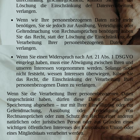
Löschung die Einschränkung der Datenverarbeitung
verlangen.
Wenn wir Ihre personenbezogenen Daten nicht mehr
benötigen, Sie sie jedoch zur Ausübung, Verteidigung oder
Geltendmachung von Rechtsansprüchen benötigen, haben
Sie das Recht, statt der Löschung die Einschränkung der
Verarbeitung Ihrer personenbezogenen Daten zu
verlangen.
Wenn Sie einen Widerspruch nach Art. 21 Abs. 1 DSGVO
eingelegt haben, muss eine Abwägung zwischen Ihren und
unseren Interessen vorgenommen werden. Solange noch
nicht feststeht, wessen Interessen überwiegen, haben Sie
das Recht, die Einschränkung der Verarbeitung Ihrer
personenbezogenen Daten zu verlangen.
Wenn Sie die Verarbeitung Ihrer personenbezogenen Daten
eingeschränkt haben, dürfen diese Daten – von ihrer
Speicherung abgesehen – nur mit Ihrer Einwilligung oder zur
Geltendmachung, Ausübung oder Verteidigung von
Rechtsansprüchen oder zum Schutz der Rechte einer anderen
natürlichen oder juristischen Person oder aus Gründen eines
wichtigen öffentlichen Interesses der Europäischen Union oder
eines Mitgliedstaats verarbeitet werden.