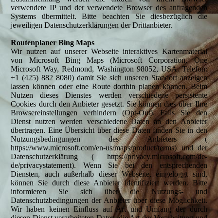
verwendete IP und der verwendete Browser des anfragenden
Systems übermittelt. Bitte beachten Sie diesbezüglich die
jeweiligen Datenschutzerklärungen der Drittanbieter.
Routenplaner Bing Maps
Wir nutzen auf unserer Webseite interaktives Kartenmaterial
von Microsoft Bing Maps (Microsoft Corporation, One
Microsoft Way, Redmond, Washington 98052, USA. Telefon:
+1 (425) 882 8080) damit Sie sich unseren Standort anzeigen
lassen können oder eine Route dorthin planen können. Beim
Nutzen dieses Dienstes werden verschiedene persistente
Cookies durch den Anbieter gesetzt. Sie können dies über Ihre
Browsereinstellungen verhindern (Opt-Out). Falls Sie den
Dienst nutzen werden verschiedene Daten an den Anbieter
übertragen. Eine Übersicht über diese Daten finden Sie in den
Nutzungsbedingungen des Anbieters (
https://www.microsoft.com/en-us/maps/product/terms) und der
Datenschutzerklärung ( https://privacy.microsoft.com/de-
de/privacystatement). Wenn Sie bei den entsprechenden
Diensten, auch außerhalb dieser Webseite, eingeloggt sind,
können Sie durch diese Anbieter identifiziert werden. Bitte
informieren Sie sich über die Nutzungs- und
Datenschutzbedingungen der Anbieter über diese Möglichkeit.
Wir haben keinen Einfluss auf Art und Umfang der durch
diesen Dienst verarbeiteten Daten, die Art der Verarbeitung und