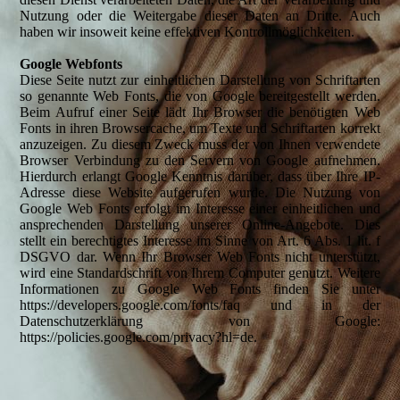
Nutzung oder die Weitergabe dieser Daten an Dritte. Auch
haben wir insoweit keine effektiven Kontrollmöglichkeiten.
Google Webfonts
Diese Seite nutzt zur einheitlichen Darstellung von Schriftarten
so genannte Web Fonts, die von Google bereitgestellt werden.
Beim Aufruf einer Seite lädt Ihr Browser die benötigten Web
Fonts in ihren Browsercache, um Texte und Schriftarten korrekt
anzuzeigen. Zu diesem Zweck muss der von Ihnen verwendete
Browser Verbindung zu den Servern von Google aufnehmen.
Hierdurch erlangt Google Kenntnis darüber, dass über Ihre IP-
Adresse diese Website aufgerufen wurde. Die Nutzung von
Google Web Fonts erfolgt im Interesse einer einheitlichen und
ansprechenden Darstellung unserer Online-Angebote. Dies
stellt ein berechtigtes Interesse im Sinne von Art. 6 Abs. 1 lit. f
DSGVO dar. Wenn Ihr Browser Web Fonts nicht unterstützt,
wird eine Standardschrift von Ihrem Computer genutzt. Weitere
Informationen zu Google Web Fonts finden Sie unter
https://developers.google.com/fonts/faq und in der
Datenschutzerklärung von Google:
https://policies.google.com/privacy?hl=de.