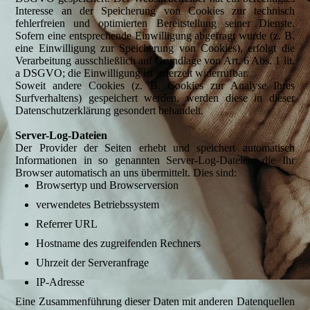
Interesse an der Speicherung von Cookies zur technisch
fehlerfreien und optimierten Bereitstellung seiner Dienste.
Sofern eine entsprechende Einwilligung abgefragt wurde (z. B.
eine Einwilligung zur Speicherung von Cookies), erfolgt die
Verarbeitung ausschließlich auf Grundlage von Art. 6 Abs. 1 lit.
a DSGVO; die Einwilligung ist jederzeit widerrufbar.
Soweit andere Cookies (z. B. Cookies zur Analyse Ihres
Surfverhaltens) gespeichert werden, werden diese in dieser
Datenschutzerklärung gesondert behandelt.
Server-Log-Dateien
Der Provider der Seiten erhebt und speichert automatisch
Informationen in so genannten Server-Log-Dateien, die Ihr
Browser automatisch an uns übermittelt. Dies sind:
Browsertyp und Browserversion
verwendetes Betriebssystem
Referrer URL
Hostname des zugreifenden Rechners
Uhrzeit der Serveranfrage
IP-Adresse
Eine Zusammenführung dieser Daten mit anderen Datenquellen