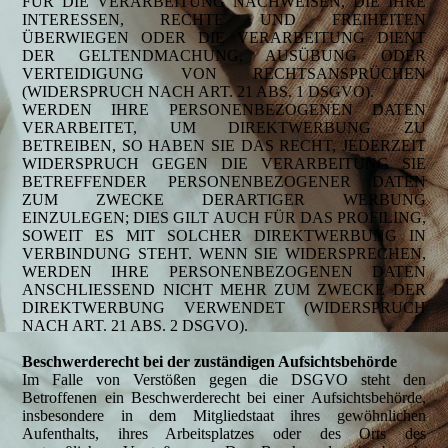
FÜR DIE VERARBEITUNG NACHWEISEN, DIE IHRE
INTERESSEN, RECHTE UND FREIHEITEN
ÜBERWIEGEN ODER DIE VERARBEITUNG DIENT
DER GELTENDMACHUNG, AUSÜBUNG ODER
VERTEIDIGUNG VON RECHTSANSPRÜCHEN
(WIDERSPRUCH NACH ART. 21 ABS. 1 DSGVO).
WERDEN IHRE PERSONENBEZOGENEN DATEN
VERARBEITET, UM DIREKTWERBUNG ZU
BETREIBEN, SO HABEN SIE DAS RECHT, JEDERZEIT
WIDERSPRUCH GEGEN DIE VERARBEITUNG SIE
BETREFFENDER PERSONENBEZOGENER DATEN
ZUM ZWECKE DERARTIGER WERBUNG
EINZULEGEN; DIES GILT AUCH FÜR DAS PROFILING,
SOWEIT ES MIT SOLCHER DIREKTWERBUNG IN
VERBINDUNG STEHT. WENN SIE WIDERSPRECHEN,
WERDEN IHRE PERSONENBEZOGENEN DATEN
ANSCHLIESSEND NICHT MEHR ZUM ZWECKE DER
DIREKTWERBUNG VERWENDET (WIDERSPRUCH
NACH ART. 21 ABS. 2 DSGVO).
Beschwerderecht bei der zuständigen Aufsichtsbehörde
Im Falle von Verstößen gegen die DSGVO steht den
Betroffenen ein Beschwerderecht bei einer Aufsichtsbehörde,
insbesondere in dem Mitgliedstaat ihres gewöhnlichen
Aufenthalts, ihres Arbeitsplatzes oder des Orts des