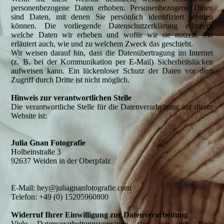
personenbezogene Daten erhoben. Personenbezogene Daten
sind Daten, mit denen Sie persönlich identifiziert werden
können. Die vorliegende Datenschutzerklärung erläutert,
welche Daten wir erheben und wofür wir sie nutzen. Sie
erläutert auch, wie und zu welchem Zweck das geschieht.
Wir weisen darauf hin, dass die Datenübertragung im Internet
(z. B. bei der Kommunikation per E-Mail) Sicherheitslücken
aufweisen kann. Ein lückenloser Schutz der Daten vor dem
Zugriff durch Dritte ist nicht möglich.
Hinweis zur verantwortlichen Stelle
Die verantwortliche Stelle für die Datenverarbeitung auf dieser
Website ist:
Julia Gnan Fotografie
Holbeinstraße 3
92637 Weiden in der Oberpfalz
E-Mail: hey@juliagnanfotografie.com
Telefon: +49 (0) 15205960800
Widerruf Ihrer Einwilligung zur Datenverarbeitung
Viele Datenverarbeitungsvorgänge sind nur mit Ihrer