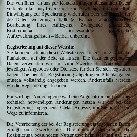
Die von Ihnen an uns per Kontaktanfragen übersandten Daten
verbleiben bei uns, bis Sie uns zur Löschung auffordern, Ihre
Einwilligung zur Speicherung widerrufen oder der Zweck für
die Datenspeicherung entfällt (z. B. nach abgeschlossener
Bearbeitung Ihres Anliegens). Zwingende gesetzliche
Bestimmungen – insbesondere gesetzliche
Aufbewahrungsfristen – bleiben unberührt.
Registrierung auf dieser Website
Sie können sich auf dieser Website registrieren, um zusätzliche
Funktionen auf der Seite zu nutzen. Die dazu eingegebenen
Daten verwenden wir nur zum Zwecke der Nutzung des
jeweiligen Angebotes oder Dienstes, für den Sie sich registriert
haben. Die bei der Registrierung abgefragten Pflichtangaben
müssen vollständig angegeben werden. Anderenfalls werden
wir die Registrierung ablehnen.
Für wichtige Änderungen etwa beim Angebotsumfang oder bei
technisch notwendigen Änderungen nutzen wir die bei der
Registrierung angegebene E-Mail-Adresse, um Sie auf diesem
Wege zu informieren.
Die Verarbeitung der bei der Registrierung eingegebenen Daten
erfolgt zum Zwecke der Durchführung des durch die
Registrierung begründeten Nutzungsverhältnisses und ggf. zur